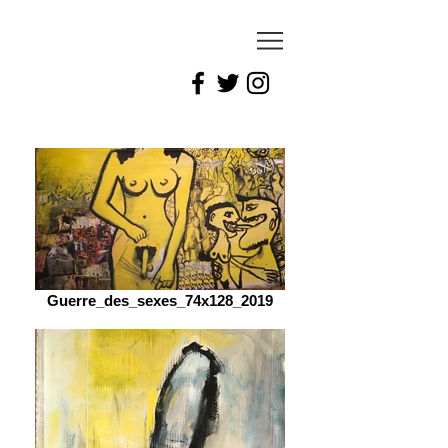
celesti
notto
Guerre_des_sexes_74x128_2019